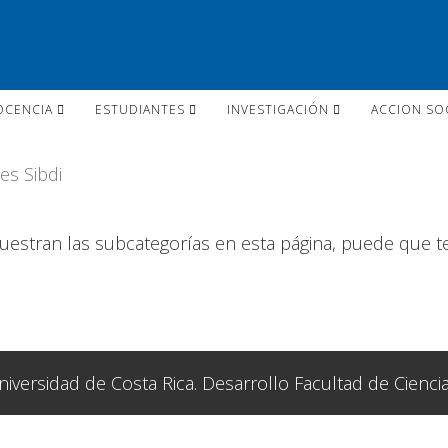
OCENCIA
ESTUDIANTES
INVESTIGACIÓN
ACCION SO
es Sibdi
muestran las subcategorías en esta página, puede que t
iversidad de Costa Rica. Desarrollo Facultad de Ciencia